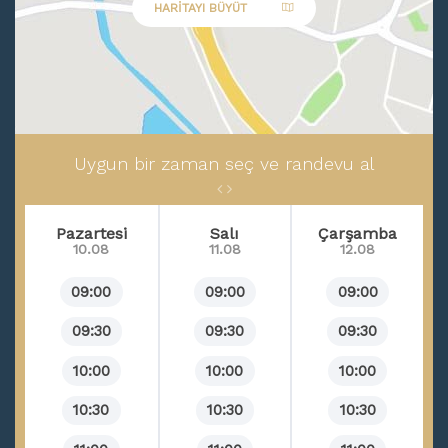
HARITAYI BÜYÜT
Rahim Hastalıkları
Miyom
Rahim,Rahim ağzı kanseri
Menapoz
Genital Kanser
Uygun bir zaman seç ve randevu al
Cinsel İlişkide Ağrı
Cinsel Problemler
Pazartesi
Salı
Çarşamba
10.08
11.08
12.08
Yumurtalık Kistleri
Over Kistleri
09:00
09:00
09:00
Düzensiz Adet Kanamaları
09:30
09:30
09:30
Rahim İçi Kalınlaşma
10:00
10:00
10:00
Kadın Genital Kanser Taramaları
10:30
10:30
10:30
Anormal Kanamalar