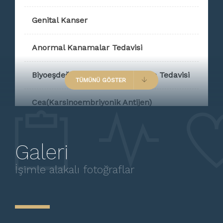
Genital Kanser
Anormal Kanamalar Tedavisi
Biyoeşdeğer Hormon Replasman Tedavisi
TÜMÜNÜ GÖSTER
Cea(Karsinoembriyonik Antijen)
CIN 2 Tedavisi
Galeri
Dilatasyon Ve Kürtaj
İşimle alakalı fotoğraflar
Doğum Kontrolde Hormonal Metodlar
Dörtlü Tarama Testi