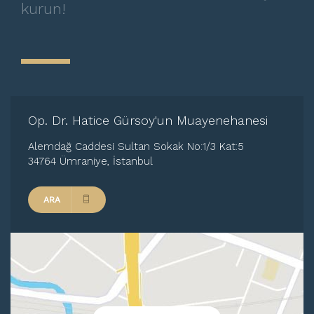
kurun!
Menopoz
Ürojinekoloji
Cinsel Yolla Bulaşan Hastalıklar
Vulva Kanseri
Jinekolojik Hastalıklar
Op. Dr. Hatice Gürsoy'un Muayenehanesi
Vajinal Enfeksiyonlar
Alemdağ Caddesi Sultan Sokak No:1/3 Kat:5
Genital Siğil
34764 Ümraniye, İstanbul
İdrar Kaçırma
ARA
Osteoporoz
Jinekolojik Kanserler
Ağrılı Cinsel İlişki
HIV, AIDS
Çocuk jinekolojik hastalıkları