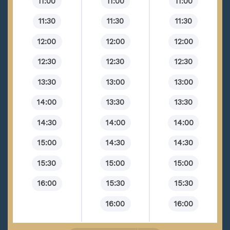
11:00
11:00
11:00
İlk Gece Korkusu
11:30
11:30
11:30
Vajinal Kaşıntı
Bartolin Kisti (Absesi)
12:00
12:00
12:00
Jinekolojik Tümörler
12:30
12:30
12:30
Genital Bölgede Kaşıntı
13:30
13:00
13:00
Kimyasal Gebelik (Sessiz Düşük)
14:00
13:30
13:30
Genital Uçuk (Genital Herpes)
14:30
14:00
14:00
Vajina Yapışması
15:00
14:30
14:30
Bartholin Kistleri
Rahim Kanseri
15:30
15:00
15:00
Vajinal Atrofi (Kuruluk)
16:00
15:30
15:30
Pelvik Organ Prolapsusu
16:00
16:00
Adenomyozis