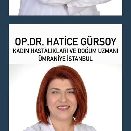
Leep (Loop Elektrocerrahi Eksizyonel
Prosedür)
Spiral Taktırma
Uterin Içi Cihaz Koyma Ve Kaldırma
Uterus Biyopsisi(Endometrial Biyopsi)
Vaginal Enfeksiyonların Tedavisi
Vajina Estetiği
Vajinal Dudak Küçültme
Vajinoplasti (Vajina Daraltma)