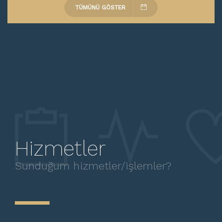
Servikal Smear
TÜMÜNÜ GÖSTER
Sezaryen
Spiral Taktırma
Üreme
Çoğul Gebelik
Tekrarlayan Gebelik Kaybı
Hizmetler
Sunduğum hizmetler/işlemler?