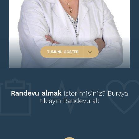
Vakum Kürtaj
Östrojen Replasman Tedavisi
İdrar Kaçırma
TÜMÜNÜ GÖSTER
Üçlü Tarama Testi
İkili Tarama Testi
Randevu almak
ister misiniz?
Buraya
İlk Gece Korkusu Tedavisi
tıklayın
Randevu al!
Randevu
Smear Testi