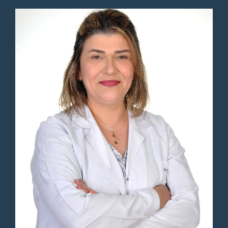
Düzensiz Adet Kanamaları
Düşük
Endometriyal Biyopsi
Endometriozis
Et(Hormon Replasman Tedavisi)
G Noktası Büyütme
Genital Estetik
Laserasyon Onarımı