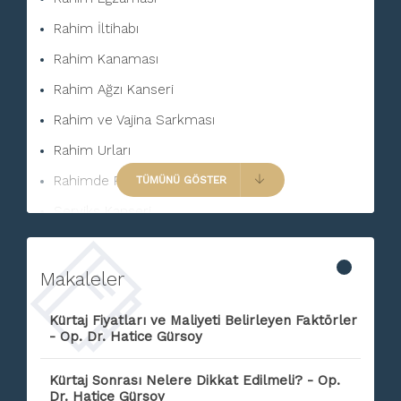
Rahim İltihabı
Rahim Kanaması
Rahim Ağzı Kanseri
Rahim ve Vajina Sarkması
Rahim Urları
Rahimde Polip
TÜMÜNÜ GÖSTER
Serviks Kanseri
Sistit
Kadın Hastalıkları
Makaleler
Polikistik Over Sendromu (PKOS / PMOS)
Kürtaj Fiyatları ve Maliyeti Belirleyen Faktörler
Rahim İçi Miyom
- Op. Dr. Hatice Gürsoy
Vajen Ca
Kürtaj Sonrası Nelere Dikkat Edilmeli? - Op.
Yumurtalık Kisti
Dr. Hatice Gürsoy